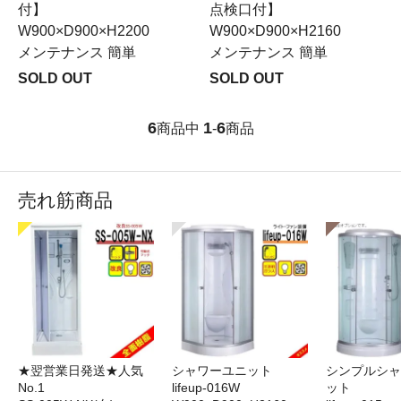
付】
点検口付】
W900×D900×H2200
W900×D900×H2160
メンテナンス 簡単
メンテナンス 簡単
SOLD OUT
SOLD OUT
6
1
6
商品中
-
商品
売れ筋商品
★翌営業日発送★人気
シャワーユニット
シンプルシャ
No.1
lifeup-016W
ット