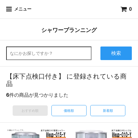
0
メニュー
シャワープランニング
検索
【床下点検口付き】 に登録されている商
品
6
件の商品が見つかりました
おすすめ順
価格順
新着順