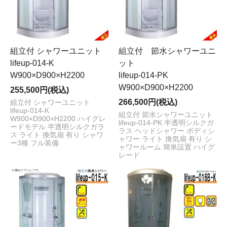
組立付 シャワーユニット
組立付 節水シャワーユニ
lifeup-014-K
ット
W900×D900×H2200
lifeup-014-PK
W900×D900×H2200
255,500円(税込)
266,500円(税込)
組立付 シャワーユニット
lifeup-014-K
組立付 節水シャワーユニット
W900×D900×H2200 ハイグレ
lifeup-014-PK 半透明シルクガ
ードモデル 半透明シルクガラ
ラス ヘッドシャワー ボディシ
ス ライト 換気扇 有り シャワ
ャワー ライト 換気扇 有り シ
ー3種 フル装備
ャワールーム 簡単設置 ハイグ
レード