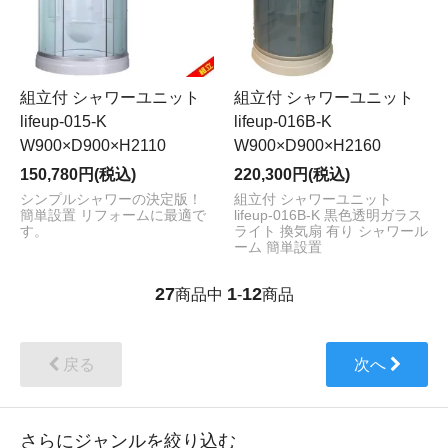
組立付 シャワーユニット
組立付 シャワーユニット
lifeup-015-K
lifeup-016B-K
W900×D900×H2110
W900×D900×H2160
150,780円(税込)
220,300円(税込)
シンプルシャワーの決定版！
組立付 シャワーユニット
簡単設置 リフォームに最適で
lifeup-016B-K 黒色透明ガラス
す。
ライト 換気扇 有り シャワール
ーム 簡単設置
27
1
12
商品中
-
商品
戻る
次へ
さらにジャンルを絞り込む