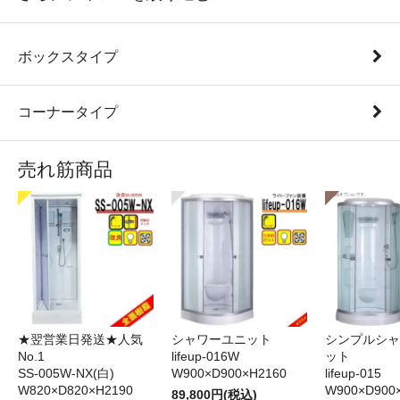
ボックスタイプ
コーナータイプ
売れ筋商品
★翌営業日発送★人気
シャワーユニット
シンプルシャ
No.1
lifeup-016W
ット
SS-005W-NX(白)
W900×D900×H2160
lifeup-015
W820×D820×H2190
W900×D900
89,800円(税込)