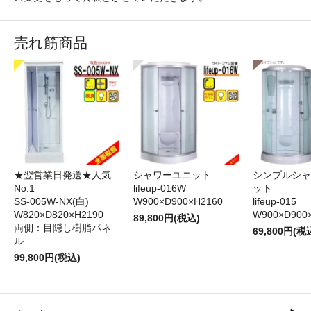
売れ筋商品
★翌営業日発送★人気
シャワーユニット
シンプルシャ
No.1
lifeup-016W
ット
SS-005W-NX(白)
W900×D900×H2160
lifeup-015
W820×D820×H2190
W900×D900
89,800円(税込)
両側：目隠し樹脂パネ
69,800円(税
ル
99,800円(税込)