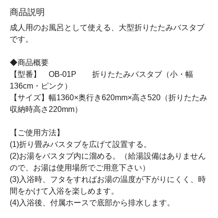
商品説明
成人用のお風呂として使える、大型折りたたみバスタブ
です。
◆商品概要
【型番】 OB-01P 折りたたみバスタブ（小・幅
136cm・ピンク）
【サイズ】幅1360×奥行き620mm×高さ520（折りたたみ
収納時高さ220mm）
【ご使用方法】
(1)折り畳みバスタブを広げて設置する。
(2)お湯をバスタブ内に溜める。（給湯設備はありません
ので、お湯は使用場所でご用意下さい）
(3)入浴時、フタをすればお湯の温度が下がりにくく、時
間をかけて入浴を楽しめます。
(4)入浴後、付属ホースで底部から排水します。