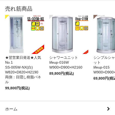
売れ筋商品
★翌営業日発送★人気
シャワーユニット
シンプルシャ
No.1
lifeup-016W
ット
SS-005W-NX(白)
W900×D900×H2160
lifeup-015
W820×D820×H2190
W900×D900
89,800円(税込)
両側：目隠し樹脂パネ
69,800円(税
ル
99,800円(税込)
ホーム