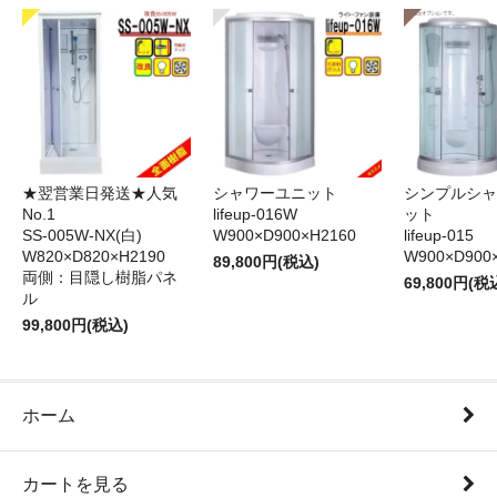
★翌営業日発送★人気
シャワーユニット
シンプルシャ
No.1
lifeup-016W
ット
SS-005W-NX(白)
W900×D900×H2160
lifeup-015
W820×D820×H2190
W900×D900
89,800円(税込)
両側：目隠し樹脂パネ
69,800円(税
ル
99,800円(税込)
ホーム
カートを見る