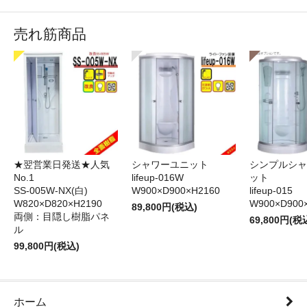
売れ筋商品
★翌営業日発送★人気
シャワーユニット
シンプルシャ
No.1
lifeup-016W
ット
SS-005W-NX(白)
W900×D900×H2160
lifeup-015
W820×D820×H2190
W900×D900
89,800円(税込)
両側：目隠し樹脂パネ
69,800円(税
ル
99,800円(税込)
ホーム